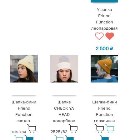
Ушанка
Friend
Function
леопардовая
2 500
₽
Шапка-бини
Шапка
Шапка-бини
Friend
CHECK YA
Friend
Function
HEAD
Function
светло-
колорблок
горчичная
желтая
2525/62