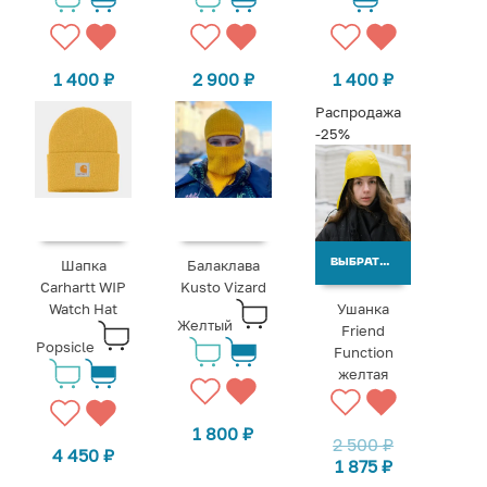
1 400
₽
2 900
₽
1 400
₽
Распродажа
-25%
Шапка
Балаклава
ВЫБРАТЬ ВАРИАНТЫ
Carhartt WIP
Kusto Vizard
Watch Hat
Ушанка
Желтый
Friend
Popsicle
Function
желтая
1 800
₽
2 500
₽
4 450
₽
1 875
₽