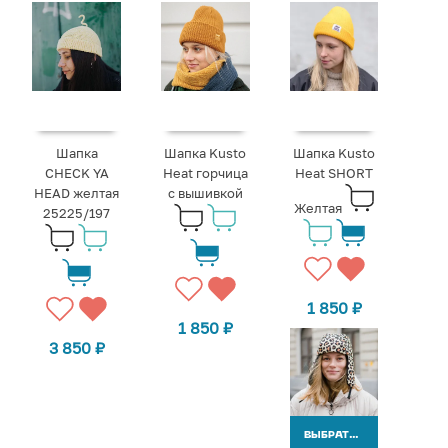
Шапка
Шапка Kusto
Шапка Kusto
CHECK YA
Heat горчица
Heat SHORT
HEAD желтая
с вышивкой
Желтая
25225/197
1 850
₽
1 850
₽
3 850
₽
ВЫБРАТЬ ВАРИАНТЫ