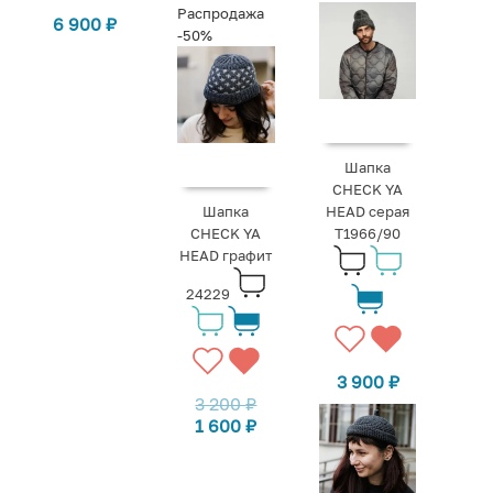
Распродажа
6 900
₽
-50%
Шапка
CHECK YA
Шапка
HEAD серая
CHECK YA
T1966/90
HEAD графит
24229
3 900
₽
3 200
₽
1 600
₽