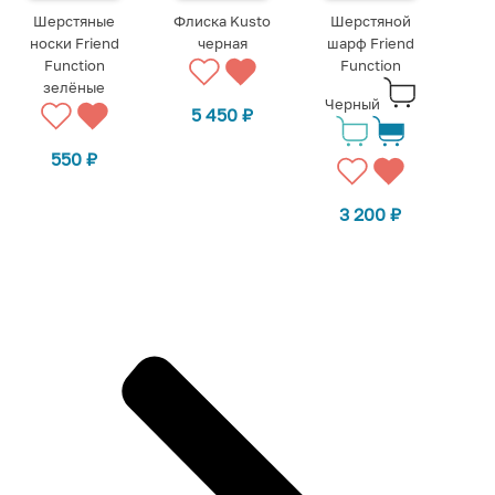
Шерстяные
Флиска Kusto
Шерстяной
носки Friend
черная
шарф Friend
Function
Function
зелёные
Черный
5 450
₽
550
₽
3 200
₽