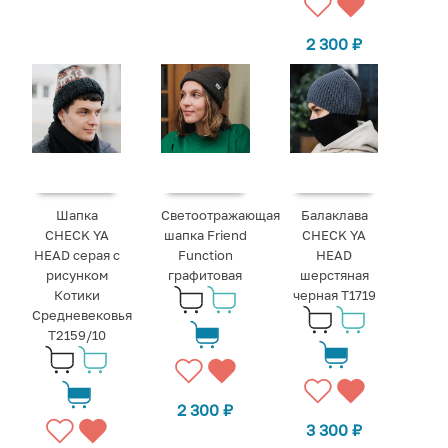
2 300
₽
Шапка
Светоотражающая
Балаклава
CHECK YA
шапка Friend
CHECK YA
HEAD серая с
Function
HEAD
рисунком
графитовая
шерстяная
Котики
черная T1719
Средневековья
Т2159/10
2 300
₽
3 300
₽