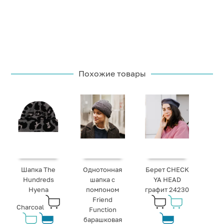
Похожие товары
Шапка The
Однотонная
Берет CHECK
Hundreds
шапка с
YA HEAD
Hyena
помпоном
графит 24230
Friend
Charcoal
Function
барашковая