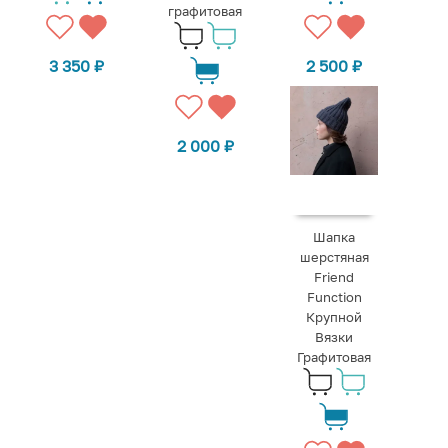
графитовая
3 350
₽
2 500
₽
2 000
₽
Шапка
шерстяная
Friend
Function
Крупной
Вязки
Графитовая