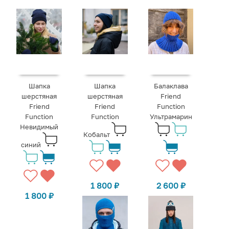
Шапка
Шапка
Балаклава
шерстяная
шерстяная
Friend
Friend
Friend
Function
Function
Function
Ультрамарин
Невидимый
Кобальт
синий
1 800
₽
2 600
₽
1 800
₽