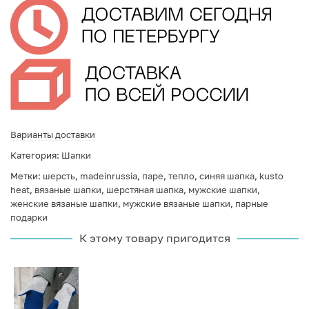
Варианты доставки
Категория:
Шапки
Метки:
шерсть
,
madeinrussia
,
паре
,
тепло
,
синяя шапка
,
kusto
heat
,
вязаные шапки
,
шерстяная шапка
,
мужские шапки
,
женские вязаные шапки
,
мужские вязаные шапки
,
парные
подарки
К этому товару пригодится