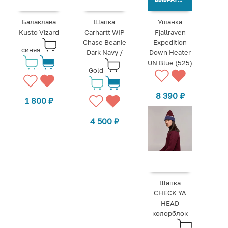
ВЫБРАТЬ ВАРИАНТЫ
Балаклава
Шапка
Ушанка
Kusto Vizard
Carhartt WIP
Fjallraven
Chase Beanie
Expedition
синяя
Dark Navy /
Down Heater
UN Blue (525)
Gold
8 390
₽
1 800
₽
4 500
₽
Шапка
CHECK YA
HEAD
колорблок