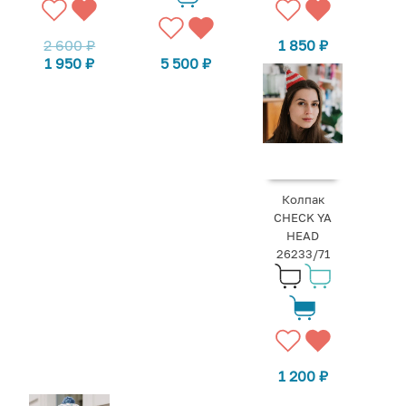
2 600
₽
1 850
₽
1 950
₽
5 500
₽
Колпак
CHECK YA
HEAD
26233/71
1 200
₽