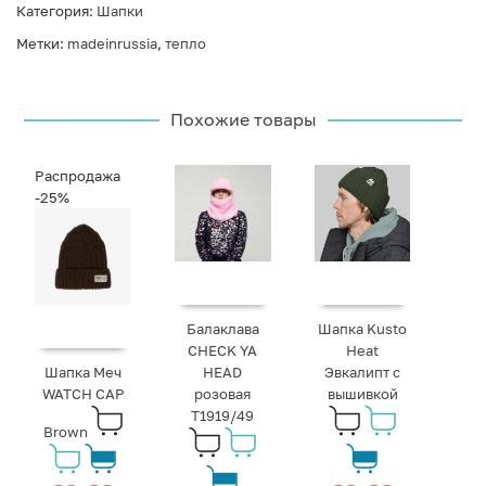
Категория:
Шапки
Метки:
madeinrussia
,
тепло
Похожие товары
Распродажа
-25%
Балаклава
Шапка Kusto
CHECK YA
Heat
Шапка Меч
HEAD
Эвкалипт с
WATCH CAP
розовая
вышивкой
T1919/49
Brown