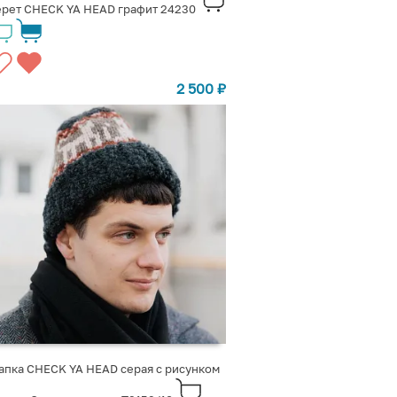
рет CHECK YA HEAD графит 24230
2 500
₽
пка CHECK YA HEAD серая с рисунком