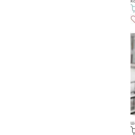
Ко
Ша