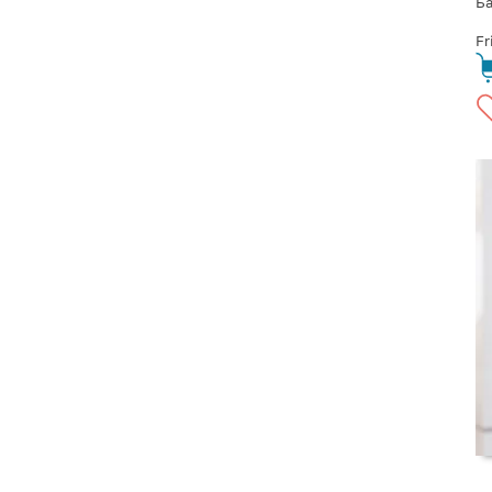
Ба
Fr