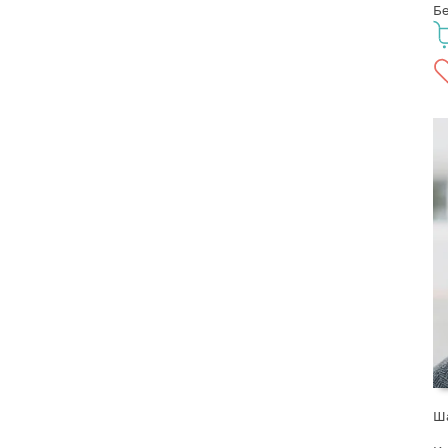
Бе
Ша