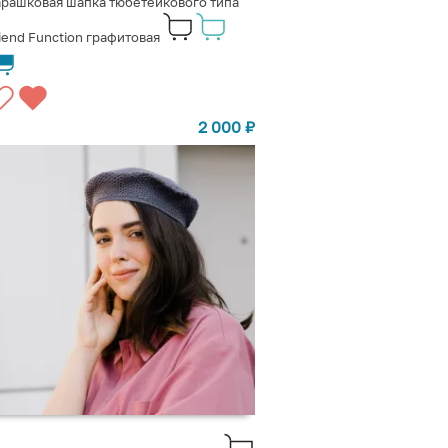
рашковая шапка тюбетейкового типа
iend Function графитовая
2 000
₽