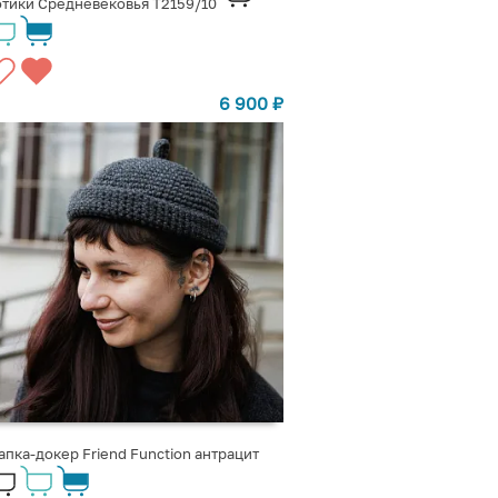
тики Средневековья Т2159/10
6 900
₽
пка-докер Friend Function антрацит