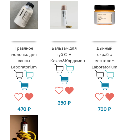
Травяное
Бальзам для
Дынный
молочко для
губ C-H
скраб с
ванны
Какао&Кардамон
ментолом
Laboratorium
Laboratorium
350
₽
470
₽
700
₽