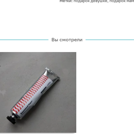
Метки:
подарок девушке
,
подарок ма
Вы смотрели