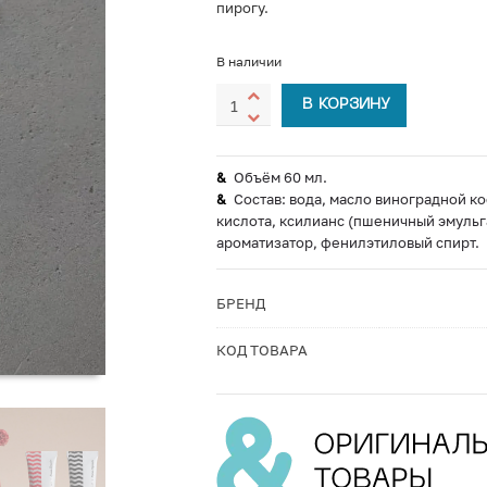
пирогу.
В наличии
В КОРЗИНУ
Объём 60 мл.
Состав: вода, масло виноградной к
кислота, ксилианс (пшеничный эмульг
ароматизатор, фенилэтиловый спирт.
БРЕНД
КОД ТОВАРА