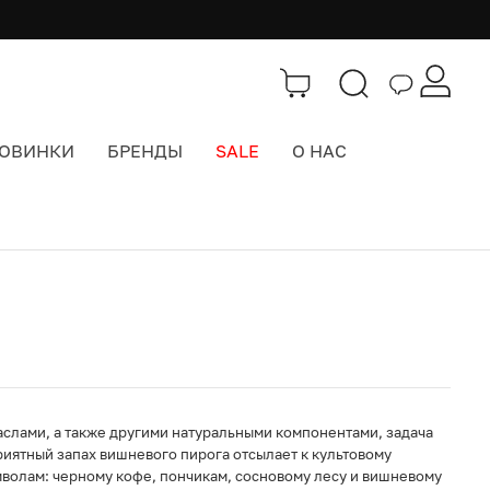
ОВИНКИ
БРЕНДЫ
SALE
О НАС
Каталог
>
Красота
слами, а также другими натуральными компонентами, задача
иятный запах вишневого пирога отсылает к культовому
мволам: черному кофе, пончикам, сосновому лесу и вишневому