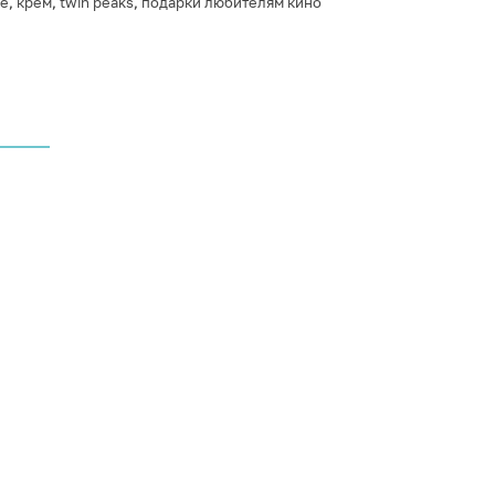
ме
,
крем
,
twin peaks
,
подарки любителям кино