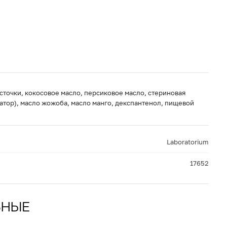
осточки, кокосовое масло, персиковое масло, стериновая
атор), масло жожоба, масло манго, декспантенол, пищевой
Laboratorium
17652