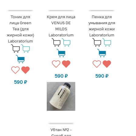
Тоник для
Крем для лица
Пенка для
лица Green
VENUS DE
умывания для
Tea (для
MILOS
жирной кожи
жирной кожи)
Laboratorium
Laboratorium
Laboratorium
590
₽
590
₽
590
₽
Убтан №2 -
Скраб для