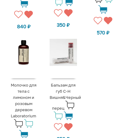
350
₽
840
₽
570
₽
Молочко для
Бальзам для
тела с
губ C-H
лимоном и
Вишня&Черный
розовым
перец
деревом
Laboratorium