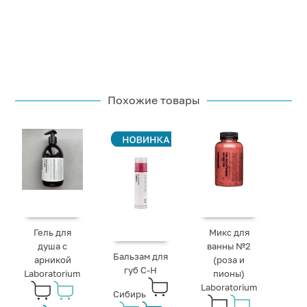
Похожие товары
Гель для
Микс для
душа с
ванны №2
Бальзам для
арникой
(роза и
губ C-H
Laboratorium
пионы)
Laboratorium
Сибирь