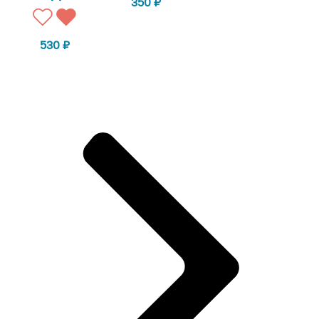
350
₽
530
₽