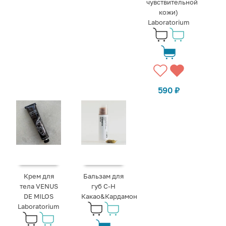
чувствительной
кожи)
Laboratorium
590
₽
Крем для
Бальзам для
тела VENUS
губ C-H
DE MILOS
Какао&Кардамон
Laboratorium