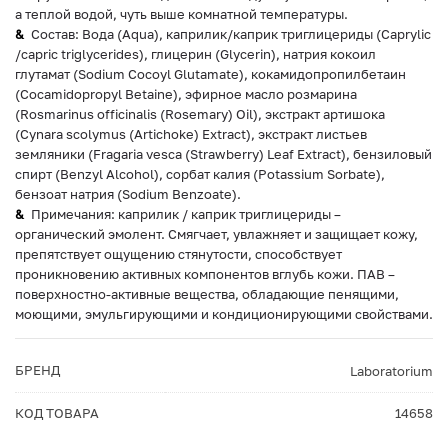
а теплой водой, чуть выше комнатной температуры.
Состав: Вода (Aqua), каприлик/каприк триглицериды (Caprylic
/capric triglycerides), глицерин (Glycerin), натрия кокоил
глутамат (Sodium Cocoyl Glutamate), кокамидопропилбетаин
(Cocamidopropyl Betaine), эфирное масло розмарина
(Rosmarinus officinalis (Rosemary) Oil), экстракт артишока
(Cynara scolymus (Artichoke) Extract), экстракт листьев
земляники (Fragaria vesca (Strawberry) Leaf Extract), бензиловый
спирт (Benzyl Alcohol), сорбат калия (Potassium Sorbate),
бензоат натрия (Sodium Benzoate).
Примечания: каприлик / каприк триглицериды –
органический эмолент. Смягчает, увлажняет и защищает кожу,
препятствует ощущению стянутости, способствует
проникновению активных компонентов вглубь кожи. ПАВ –
поверхностно-активные вещества, обладающие пенящими,
моющими, эмульгирующими и кондиционирующими свойствами.
БРЕНД
Laboratorium
КОД ТОВАРА
14658