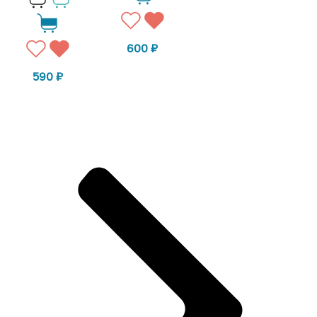
600
₽
590
₽