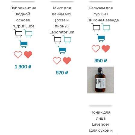
Лубрикант на
Микс для
Бальзам для
водной
ванны №2
губ C-H
основе
(роза и
Лимон&Лаванда
Purpur Lube
пионы)
Laboratorium
350
₽
1 300
₽
570
₽
Тоник для
лица
Lavender
(для сухой и