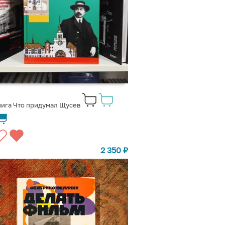
ига Что придумал Щусев
2 350
₽