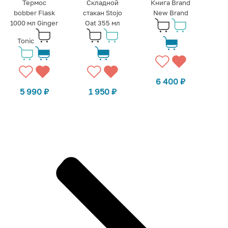
Термос
Складной
Книга Brand
bobber Flask
стакан Stojo
New Brand
1000 мл Ginger
Oat 355 мл
Tonic
6 400
₽
5 990
₽
1 950
₽