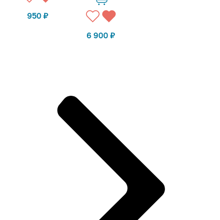
950
₽
6 900
₽