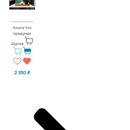
Книга Что
придумал
Щусев
2 350
₽