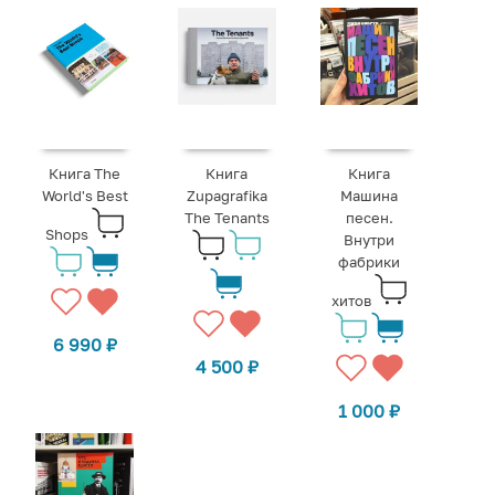
Книга The
Книга
Книга
World's Best
Zupagrafika
Машина
The Tenants
песен.
Shops
Внутри
фабрики
хитов
6 990
₽
4 500
₽
1 000
₽