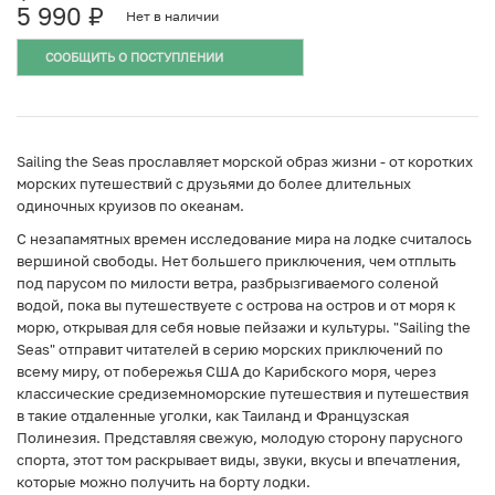
5 990
₽
Нет в наличии
СООБЩИТЬ О ПОСТУПЛЕНИИ
Sailing the Seas прославляет морской образ жизни - от коротких
морских путешествий с друзьями до более длительных
одиночных круизов по океанам.
С незапамятных времен исследование мира на лодке считалось
вершиной свободы. Нет большего приключения, чем отплыть
под парусом по милости ветра, разбрызгиваемого соленой
водой, пока вы путешествуете с острова на остров и от моря к
морю, открывая для себя новые пейзажи и культуры. "Sailing the
Seas" отправит читателей в серию морских приключений по
всему миру, от побережья США до Карибского моря, через
классические средиземноморские путешествия и путешествия
в такие отдаленные уголки, как Таиланд и Французская
Полинезия. Представляя свежую, молодую сторону парусного
спорта, этот том раскрывает виды, звуки, вкусы и впечатления,
которые можно получить на борту лодки.