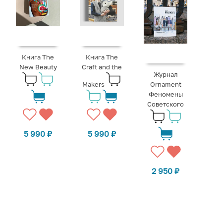
Книга The
Книга The
New Beauty
Craft and the
Журнал
Makers
Ornament
Феномены
Советского
5 990
₽
5 990
₽
2 950
₽