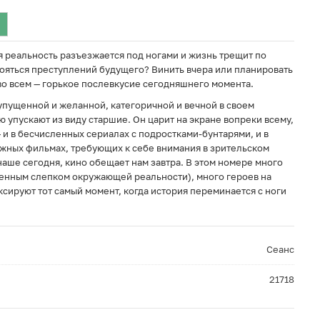
ая реальность разъезжается под ногами и жизнь трещит по
ояться преступлений будущего? Винить вчера или планировать
 во всем — горькое послевкусие сегодняшнего момента.
 упущенной и желанной, категоричной и вечной в своем
 упускают из виду старшие. Он царит на экране вопреки всему,
 и в бесчисленных сериалах с подростками-бунтарями, и в
жных фильмах, требующих к себе внимания в зрительском
наше сегодня, кино обещает нам завтра. В этом номере много
венным слепком окружающей реальности), много героев на
сируют тот самый момент, когда история переминается с ноги
Сеанс
21718