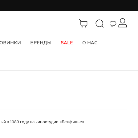
ОВИНКИ
БРЕНДЫ
SALE
О НАС
Каталог
>
Книги и журналы
ый в 1989 году на киностудии «Ленфильм»