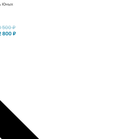
ь Юных
3 500
₽
2 800
₽