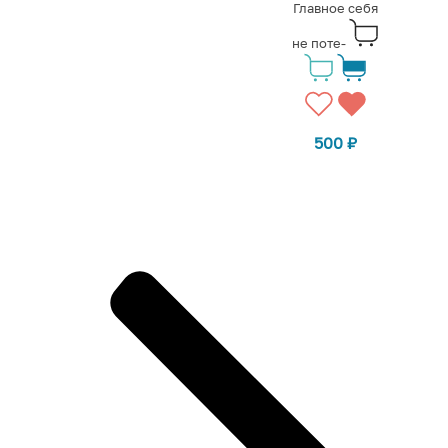
Главное себя
не поте-
500
₽