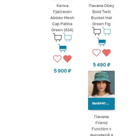
Кепка
Панама Obey
Fjallraven
Bold Twill
Abisko Mesh
Bucket Hat
Cap Patina
Green Fig
Green (614)
5 490
₽
5 900
₽
ВЫБРАТЬ ВАРИАНТЫ
Панама
Friend
Function с
вышивкой я