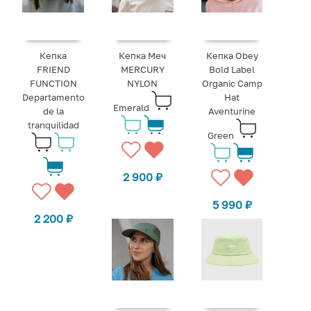
Кепка
Кепка Меч
Кепка Obey
FRIEND
MERCURY
Bold Label
FUNCTION
NYLON
Organic Camp
Departamento
Hat
Emerald
de la
Aventurine
tranquilidad
Green
2 900
₽
5 990
₽
2 200
₽