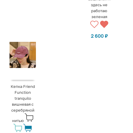
здесь не
работаю
зеленая
2 600
₽
Кепка Friend
Function
tranquilo
вишневая с
серебряной
нитью