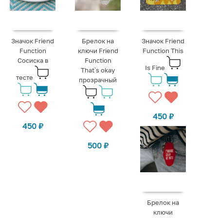
Значок Friend
Брелок на
Значок Friend
Function
ключи Friend
Function This
Сосиска в
Function
Is Fine
That`s okay
тесте
прозрачный
450
₽
450
₽
500
₽
Брелок на
ключи