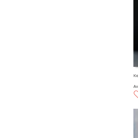
Ке
Av