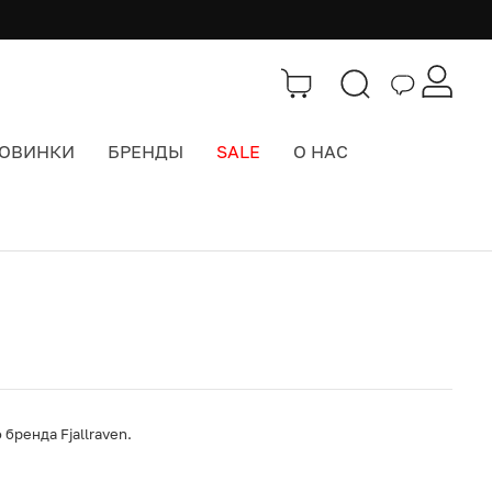
ОВИНКИ
БРЕНДЫ
SALE
О НАС
Каталог
>
Кепки бейсболки
бренда Fjallraven.