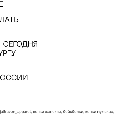
fjallraven_apparel
,
кепки женские
,
бейсболки
,
кепки мужские
,