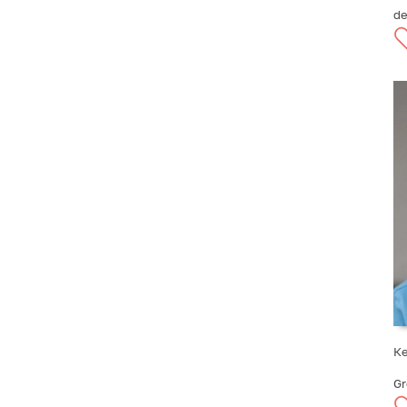
de
Ке
Gr