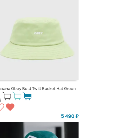
нама Obey Bold Twill Bucket Hat Green
g
5 490
₽