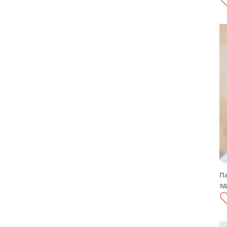
Па
зд