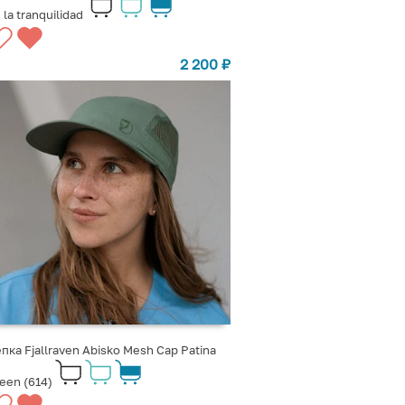
 la tranquilidad
2 200
₽
пка Fjallraven Abisko Mesh Cap Patina
een (614)