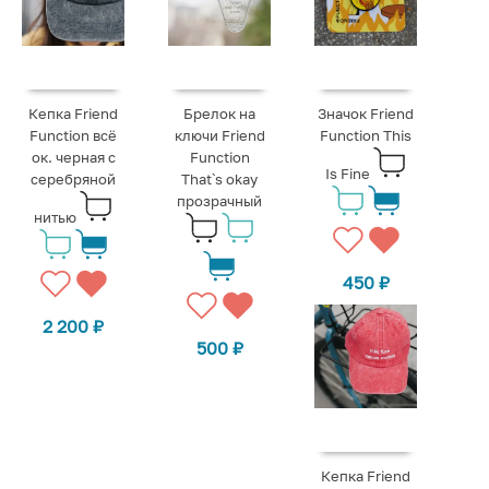
Кепка Friend
Брелок на
Значок Friend
Function всё
ключи Friend
Function This
ок. черная с
Function
Is Fine
серебряной
That`s okay
прозрачный
нитью
450
₽
2 200
₽
500
₽
Кепка Friend