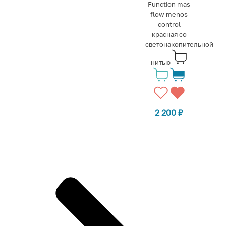
Function mas
flow menos
control
красная со
светонакопительной
нитью
2 200
₽