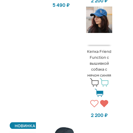
2 200
₽
5 490
₽
Кепка Friend
Function с
вышивкой
собака с
мячом синяя
2 200
₽