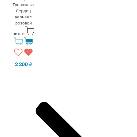
Тревожных
Сердец
черная с
розовой
нитью
2 200
₽