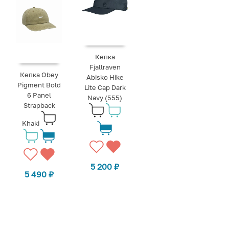
Кепка
Fjallraven
Кепка Obey
Abisko Hike
Pigment Bold
Lite Cap Dark
6 Panel
Navy (555)
Strapback
Khaki
5 200
₽
5 490
₽