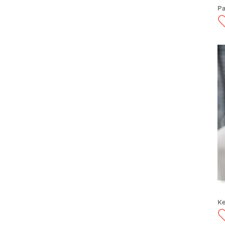
Pa
Ке