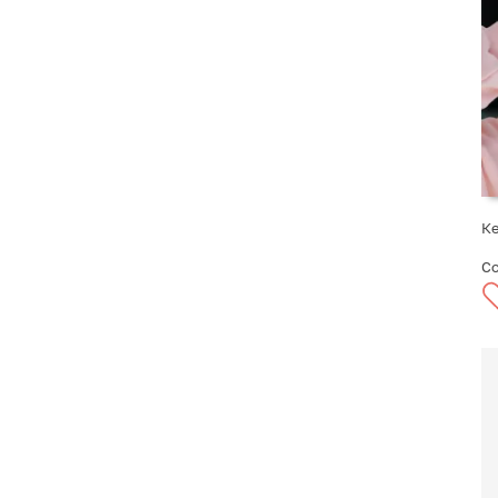
Ке
Co