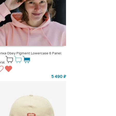
пка Obey Pigment Lowercase 6 Panel
ral
5 490
₽