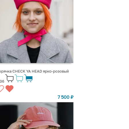
орячка CHECK YA HEAD ярко-розовый
836
7 500
₽