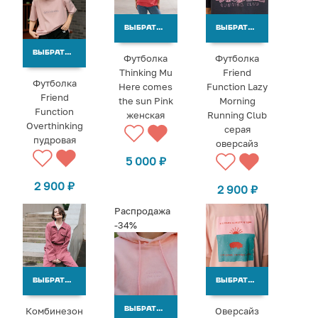
ВЫБРАТЬ ВАРИАНТЫ
ВЫБРАТЬ ВАРИАНТЫ
ВЫБРАТЬ ВАРИАНТЫ
Футболка
Футболка
Thinking Mu
Friend
Футболка
Here comes
Function Lazy
Friend
the sun Pink
Morning
Function
женская
Running Club
Overthinking
серая
пудровая
оверсайз
5 000
₽
2 900
₽
2 900
₽
Распродажа
-34%
ВЫБРАТЬ ВАРИАНТЫ
ВЫБРАТЬ ВАРИАНТЫ
Комбинезон
Оверсайз
ВЫБРАТЬ ВАРИАНТЫ