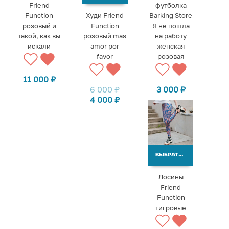
Friend
футболка
Function
Худи Friend
Barking Store
розовый и
Function
Я не пошла
такой, как вы
розовый mas
на работу
искали
amor por
женская
favor
розовая
11 000
₽
6 000
₽
3 000
₽
4 000
₽
ВЫБРАТЬ ВАРИАНТЫ
Лосины
Friend
Function
тигровые