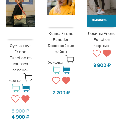
ВЫБРАТЬ ВАРИАНТЫ
Кепка Friend
Лосины Friend
Function
Function
Сумка-тоут
Беспокойные
черные
Friend
зайцы
Function из
бежевая
канваса
3 900
₽
зелено-
желтая
2 200
₽
6 900
₽
4 900
₽