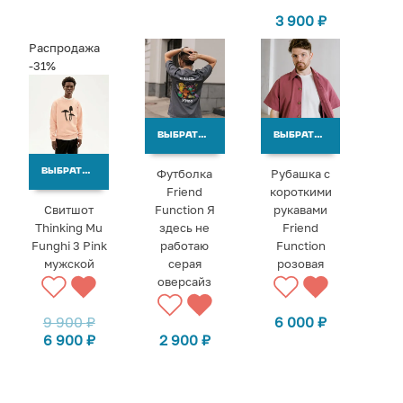
3 900
₽
Распродажа
-31%
ВЫБРАТЬ ВАРИАНТЫ
ВЫБРАТЬ ВАРИАНТЫ
Футболка
Рубашка с
ВЫБРАТЬ ВАРИАНТЫ
Friend
короткими
Свитшот
Function Я
рукавами
Thinking Mu
здесь не
Friend
Funghi 3 Pink
работаю
Function
мужской
серая
розовая
оверсайз
9 900
₽
6 000
₽
6 900
₽
2 900
₽