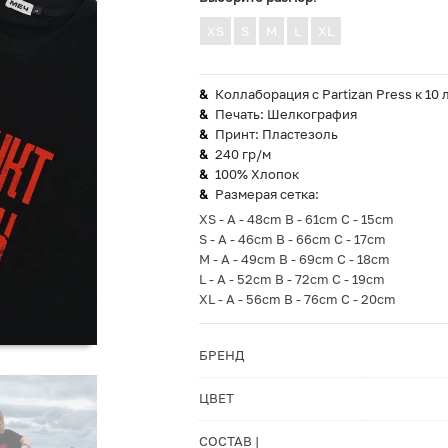
XS
S
M
L
XL
Коллаборация с Partizan Press к 10
Печать: Шелкография
Принт: Пластезоль
240 гр/м
100% Хлопок
Размерая сетка:
XS - A - 48cm B - 61cm C - 15cm
S - A - 46cm B - 66cm C - 17cm
M - A - 49cm B - 69cm C - 18cm
L - A - 52cm B - 72cm C - 19cm
XL - A - 56cm B - 76cm C - 20cm
БРЕНД
ЦВЕТ
СОСТАВ |