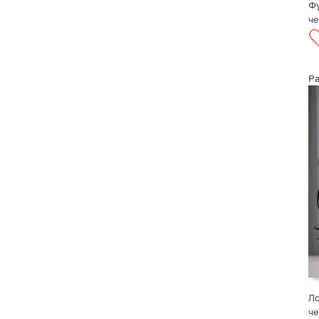
Фу
ч
Р
Ло
ч