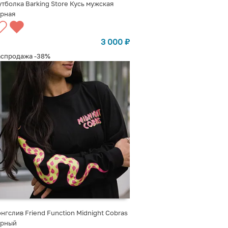
тболка Barking Store Кусь мужская
ерная
ВЫБРАТЬ ВАРИАНТЫ
3 000
₽
аспродажа
-38%
нгслив Friend Function Midnight Cobras
ерный