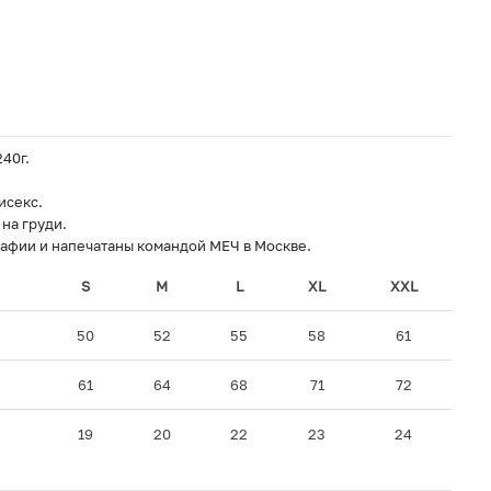
40г.
исекс.
на груди.
фии и напечатаны командой МЕЧ в Москве.
S
M
L
XL
XXL
50
52
55
58
61
61
64
68
71
72
19
20
22
23
24