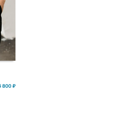
5 800
₽