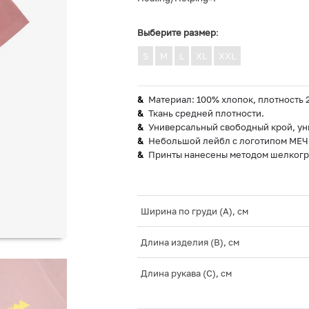
Выберите размер
:
S
M
L
XL
XXL
Материал: 100% хлопок, плотность 2
Ткань средней плотности.
Универсальный свободный крой, ун
Небольшой лейбл с логотипом МЕЧ 
Принты нанесены методом шелкогра
Ширина по груди (A), см
Длина изделия (B), см
Длина рукава (C), см