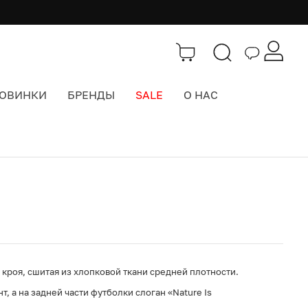
ОВИНКИ
БРЕНДЫ
SALE
О НАС
Каталог
>
Одежда
кроя, сшитая из хлопковой ткани средней плотности.
, а на задней части футболки слоган «Nature Is