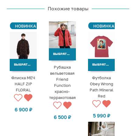
Похожие товары
ВЫБРАТЬ ВАРИАНТЫ
ВЫБРАТЬ ВАРИАНТЫ
ВЫБРАТЬ ВАРИАНТЫ
Рубашка
вельветовая
Флиска МЕЧ
Футболка
Friend
HALF ZIP
Obey Wrong
Function
FLORAL
Path Mineral
красно-
Red
терракотовая
6 900
₽
5 990
₽
6 500
₽