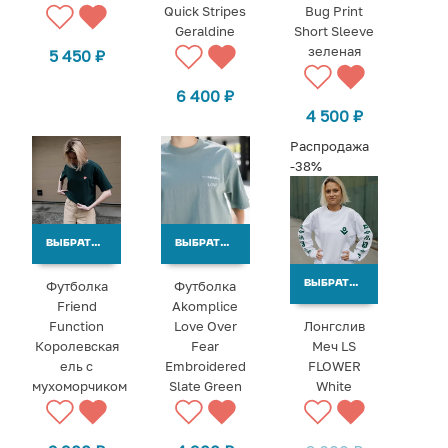
Quick Stripes
Bug Print
Geraldine
Short Sleeve
зеленая
5 450
₽
6 400
₽
4 500
₽
Распродажа
-38%
ВЫБРАТЬ ВАРИАНТЫ
ВЫБРАТЬ ВАРИАНТЫ
Футболка
Футболка
ВЫБРАТЬ ВАРИАНТЫ
Friend
Akomplice
Function
Love Over
Лонгслив
Королевская
Fear
Меч LS
ель с
Embroidered
FLOWER
мухоморчиком
Slate Green
White