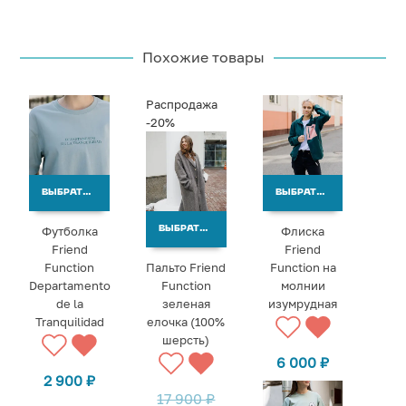
Похожие товары
Распродажа
-20%
ВЫБРАТЬ ВАРИАНТЫ
ВЫБРАТЬ ВАРИАНТЫ
Футболка
Флиска
ВЫБРАТЬ ВАРИАНТЫ
Friend
Friend
Function
Пальто Friend
Function на
Departamento
Function
молнии
de la
зеленая
изумрудная
Tranquilidad
елочка (100%
шерсть)
6 000
₽
2 900
₽
17 900
₽