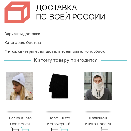
Варианты доставки
Категория:
Одежда
Метки:
свитеры и свитшоты
,
madeinrussia
,
колорблок
К этому товару пригодится
Шапка Kusto
Шарф Kusto
Капюшон
One белая
Kelp черный
Kusto Hood M