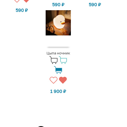
590
₽
590
₽
590
₽
Цыпа ночник
1 900
₽