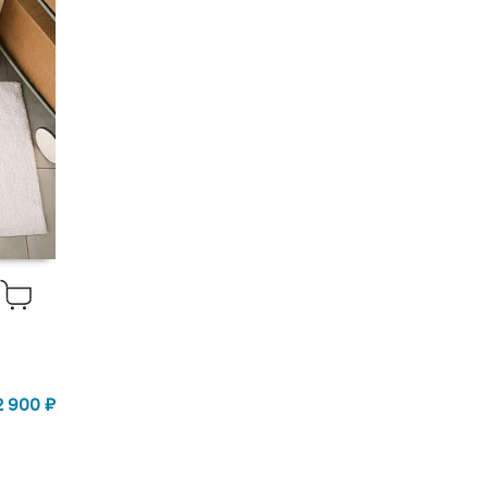
2 900
₽