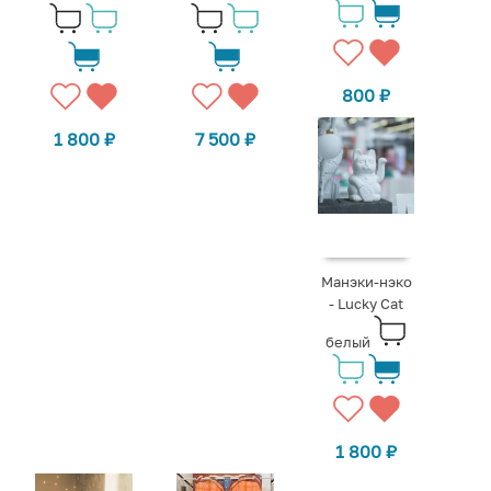
800
₽
1 800
₽
7 500
₽
Манэки-нэко
- Lucky Cat
белый
1 800
₽