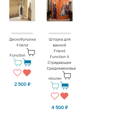
Дискобутылка
Шторка для
Friend
ванной
Friend
Function
Function X
Страдающее
Средневековье
«Коля»
2 500
₽
4 500
₽