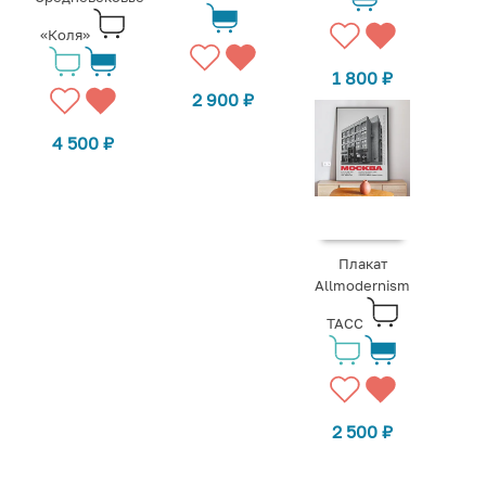
«Коля»
1 800
₽
2 900
₽
4 500
₽
Плакат
Allmodernism
ТАСС
2 500
₽