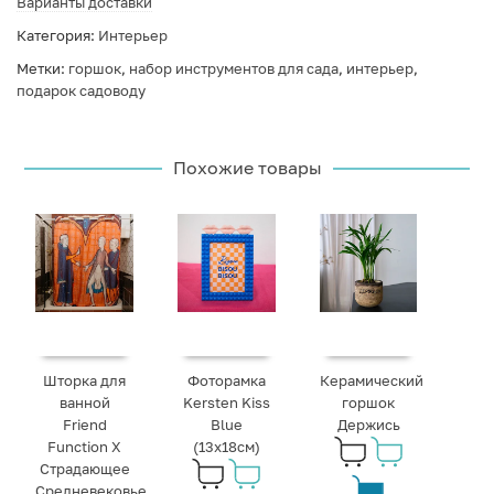
Варианты доставки
Категория:
Интерьер
Метки:
горшок
,
набор инструментов для сада
,
интерьер
,
подарок садоводу
Похожие товары
Шторка для
Фоторамка
Керамический
ванной
Kersten Kiss
горшок
Friend
Blue
Держись
Function X
(13x18см)
Страдающее
Средневековье