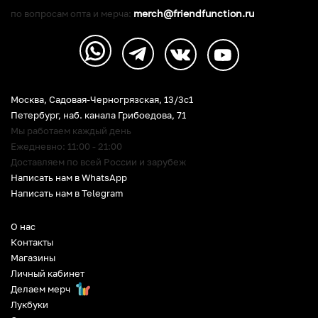
merch@friendfunction.ru
по вопросам опта и мерча:
Москва, Садовая-Черногрязская, 13/3c1
Петербург
,
наб. канала Грибоедова, 71
Мы работаем каждый день
Ежедневно: 11:00 - 21:00
Доставляем по всей России и зарубеж
Написать нам в WhatsApp
Написать нам в Telegram
О нас
Контакты
Магазины
Личный кабинет
Делаем мерч
Лукбуки