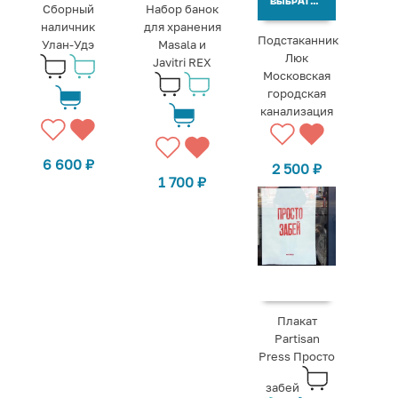
ВЫБРАТЬ ВАРИАНТЫ
Сборный
Набор банок
наличник
для хранения
Подстаканник
Улан-Удэ
Masala и
Люк
Javitri REX
Московская
городская
канализация
6 600
₽
2 500
₽
1 700
₽
Плакат
Partisan
Press Просто
забей