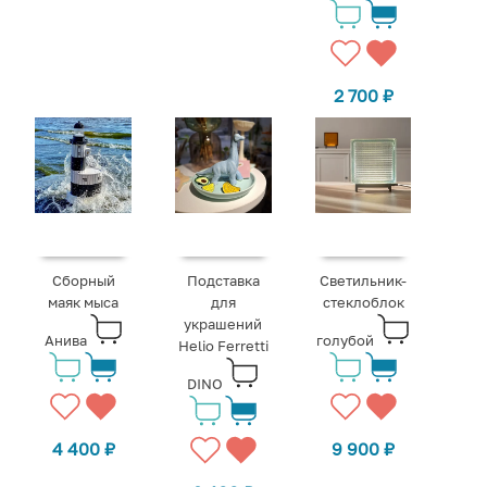
2 700
₽
Сборный
Подставка
Светильник-
маяк мыса
для
стеклоблок
украшений
Анива
голубой
Helio Ferretti
DINO
4 400
₽
9 900
₽