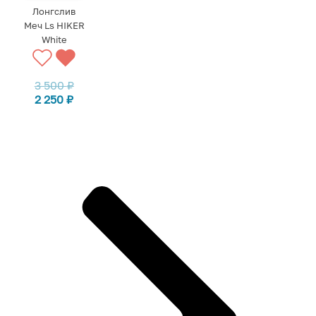
Лонгслив
Меч Ls HIKER
White
3 500
₽
2 250
₽