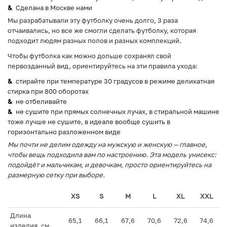
Сделана в Москве нами
Мы разрабатывали эту футболку очень долго, 3 раза
отчаивались, но все же смогли сделать футболку, которая
подходит людям разных полов и разных комплекций.
Чтобы футболка как можно дольше сохранял свой
первозданный вид, ориентируйтесь на эти правила ухода:
стирайте при температуре 30 градусов в режиме деликатная
стирка при 800 оборотах
не отбеливайте
не сушите при прямых солнечных лучах, в стиральной машине
тоже лучше не сушите, в идеале вообще сушить в
горизонтально разложенном виде
Мы почти не делим одежду на мужскую и женскую — главное,
чтобы вещь подходила вам по настроению. Эта модель унисекс:
подойдёт и мальчикам, и девочкам, просто ориентируйтесь на
размерную сетку при выборе.
XS
S
M
L
XL
XXL
Длина
65,1
66,1
67,6
70,6
72,6
74,6
изделия, см