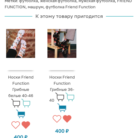
Метки:
футболка
,
женская футболка
,
мужская футболка
,
FRIEND
FUNCTION
,
машрум
,
футболка Friend Function
К этому товару пригодится
Носки Friend
Носки Friend
Function
Function
Грибные
Грибные 36-
белые 40-46
40
400
₽
400
₽