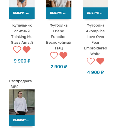
ВЫБРАТЬ ВАРИАНТЫ
ВЫБРАТЬ ВАРИАНТЫ
ВЫБРАТЬ ВАРИАНТЫ
Купальник
Футболка
Футболка
слитный
Friend
Akomplice
Thinking Mu
Function
Love Over
Glass Amalfi
Беспокойный
Fear
заяц
Embroidered
White
9 900
₽
2 900
₽
4 900
₽
Распродажа
-36%
ВЫБРАТЬ ВАРИАНТЫ