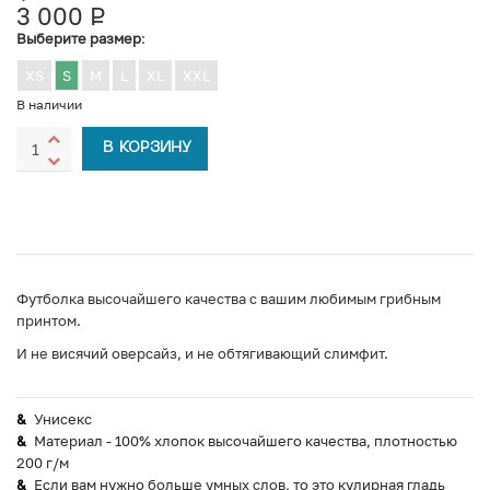
3 000
Р
УБ.
Выберите размер
:
XS
S
M
L
XL
XXL
В наличии
В КОРЗИНУ
Футболка высочайшего качества с вашим любимым грибным
принтом.
И не висячий оверсайз, и не обтягивающий слимфит.
Унисекс
Материал - 100% хлопок высочайшего качества, плотностью
200 г/м
Если вам нужно больше умных слов, то это кулирная гладь