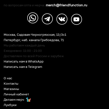
merch@friendfunction.ru
по вопросам опта и мерча:
Москва, Садовая-Черногрязская, 13/3c1
Петербург
,
наб. канала Грибоедова, 71
Мы работаем каждый день
Ежедневно: 11:00 - 21:00
Доставляем по всей России и зарубеж
Написать нам в WhatsApp
Написать нам в Telegram
О нас
Контакты
Магазины
Личный кабинет
Делаем мерч
Лукбуки