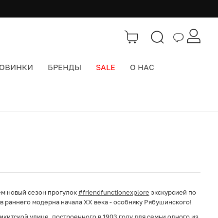
ОВИНКИ
БРЕНДЫ
SALE
О НАС
Каталог
>
Мероприятия
аем новый сезон прогулок
#friendfunctionexplore
экскурсией по
в раннего модерна начала XX века - особняку Рябушинского!
китской улице, построенного в 1903 году для семьи одного из