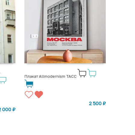
,
Плакат Allmodernism ТАСС
2 500
₽
2 000
₽