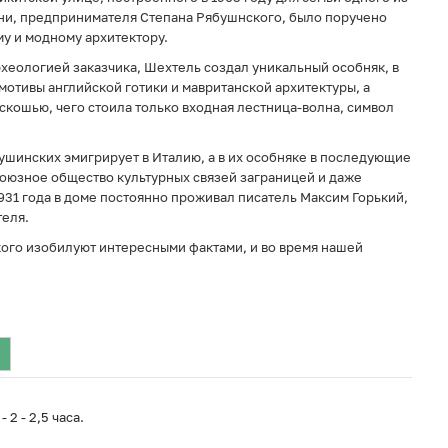
ни, предпринимателя Степана Рябушнского, было поручено
у и модному архитектору.
еологией заказчика, Шехтель создал уникальный особняк, в
отивы английской готики и мавританской архитектуры, а
кошью, чего стоила только входная лестница-волна, символ
ушинских эмигрирует в Италию, а в их особняке в последующие
езоюзное общество культурных связей заграницей и даже
931 года в доме постоянно проживал писатель Максим Горький,
теля.
ого изобилуют интересными фактами, и во время нашей
2 - 2,5 часа.