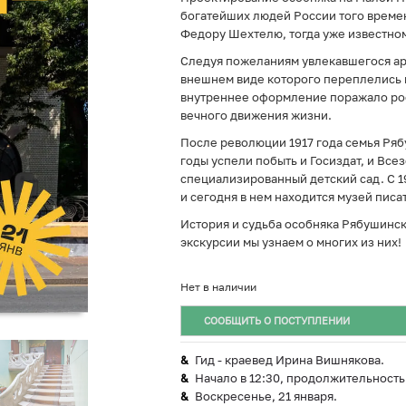
богатейших людей России того време
Федору Шехтелю, тогда уже известном
Следуя пожеланиям увлекавшегося арх
внешнем виде которого переплелись м
внутреннее оформление поражало рос
вечного движения жизни.
После революции 1917 года семья Ряб
годы успели побыть и Госиздат, и Вс
специализированный детский сад. С 1
и сегодня в нем находится музей писа
История и судьба особняка Рябушинск
экскурсии мы узнаем о многих из них!
Нет в наличии
СООБЩИТЬ О ПОСТУПЛЕНИИ
Гид - краевед Ирина Вишнякова.
Начало в 12:30, продолжительность - 
Воскресенье, 21 января.