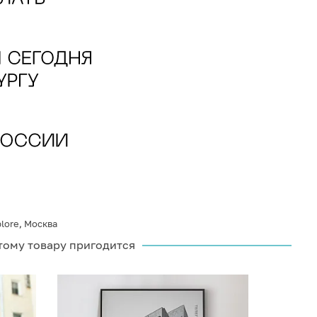
plore
,
Москва
тому товару пригодится