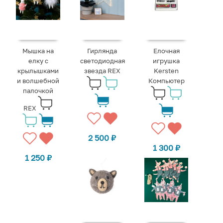
Мышка на
Гирлянда
Елочная
елку с
светодиодная
игрушка
крылышками
звезда REX
Kersten
и волшебной
Компьютер
палочкой
REX
2 500
₽
1 300
₽
1 250
₽