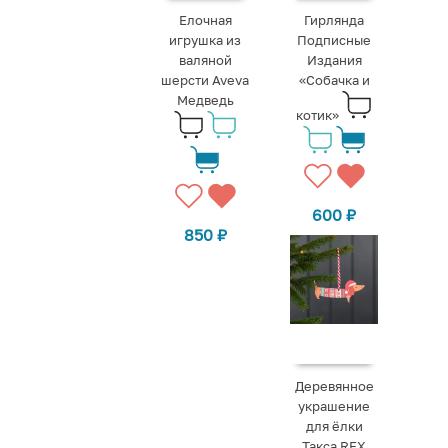
Елочная
Гирлянда
игрушка из
Подписные
валяной
Издания
шерсти Aveva
«Собачка и
Медведь
котик»
600
₽
850
₽
Деревянное
украшение
для ёлки
Такса REX