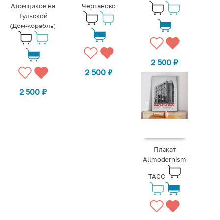
Атомщиков на
Чертаново
Тульской
(Дом-корабль)
2 500
₽
2 500
₽
2 500
₽
Плакат
Allmodernism
ТАСС