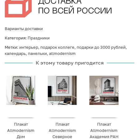
Варианты доставки
Категория:
Праздники
Метки:
интерьер
,
подарок коллеге
,
подарки до 3000 рублей
,
календарь
,
панельки
,
allmodernism
К этому товару пригодится
Плакат
Плакат
Плакат
Allmodernism
Allmodernism
Allmodernism
Дом
Северное
Академия РАН