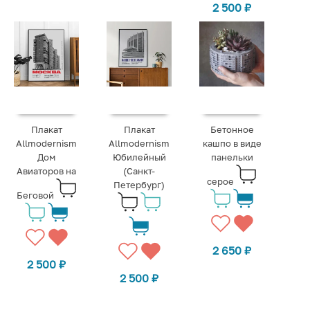
2 500
₽
Плакат
Плакат
Бетонное
Allmodernism
Allmodernism
кашпо в виде
Дом
Юбилейный
панельки
Авиаторов на
(Санкт-
серое
Петербург)
Беговой
2 650
₽
2 500
₽
2 500
₽