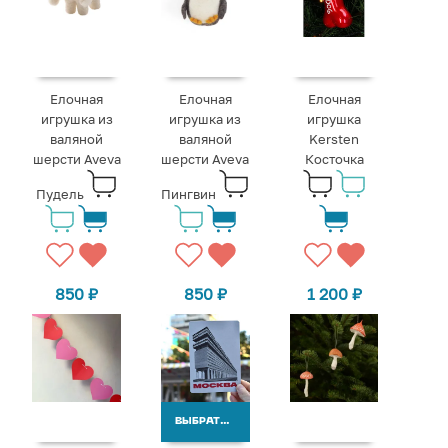
Елочная
Елочная
Елочная
игрушка из
игрушка из
игрушка
валяной
валяной
Kersten
шерсти Aveva
шерсти Aveva
Косточка
Пудель
Пингвин
850
₽
850
₽
1 200
₽
ВЫБРАТЬ ВАРИАНТЫ