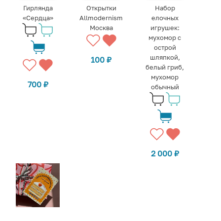
Гирлянда
Открытки
Набор
«Сердца»
Allmodernism
елочных
Москва
игрушек:
мухомор с
острой
шляпкой,
100
₽
белый гриб,
мухомор
700
₽
обычный
2 000
₽