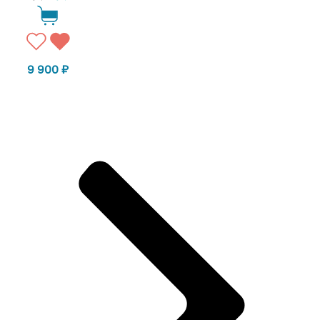
9 900
₽