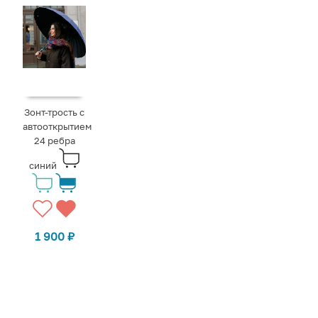
Зонт-трость с
автооткрытием
24 ребра
синий
1 900
₽