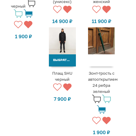
(унисекс)
женский
черный
14 900
₽
11 900
₽
1 900
₽
ВЫБРАТЬ ВАРИАНТЫ
Плащ SHU
Зонт-трость с
черный
автооткрытием
24 ребра
зеленый
7 900
₽
1 900
₽