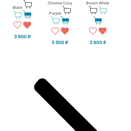
Chrome Cozy
Brown White
Black
Purple
3 900
₽
5 500
₽
3 900
₽