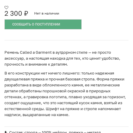
2 300
₽
Нет в наличии
СООБЩИТЬ О ПОСТУПЛЕНИИ
Ремень Called a Garment в аутдорном стиле — не просто
аксессуар, а настоящая находка для тех, кто ценит удобство,
прочность и внимание к деталям.
В его конструкции нет ничего лишнего: только надежная
двухщелевая пряжка и прочная базовая стропа. Форма пряжки
разработана в виде обломленного камня, ее металлические
детали обработаны порошковой окраской в природных
оттенках, а гравировка логотипа, плавно уходящая за горизонт,
создает ощущение, что это настоящий кусок камня, взятый из
естественной среды. Шрифт на пряжке и стропе напоминает
надписи, выцарапанные на камне.
Состав: стропа — 100% нейлон, пряжка — металл