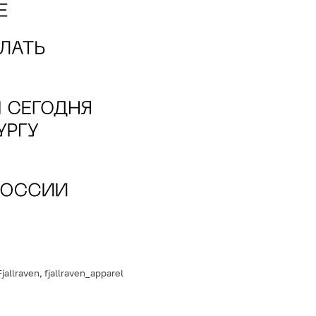
Fjallraven
,
fjallraven_apparel