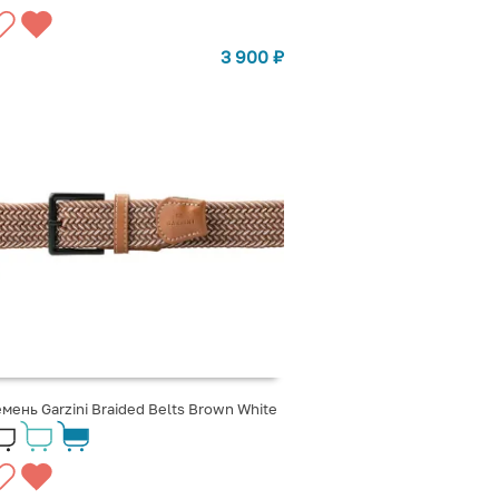
3 900
₽
мень Garzini Braided Belts Brown White