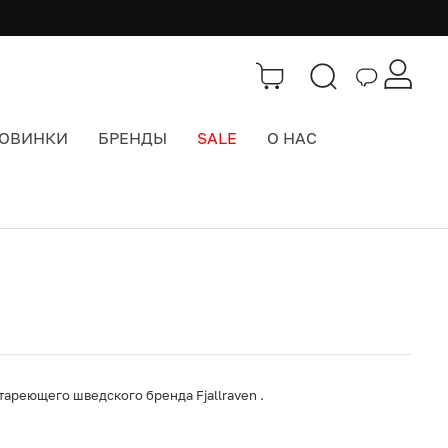
ОВИНКИ
БРЕНДЫ
SALE
О НАС
Каталог
>
Ремни
ареющего шведского бренда Fjallraven .