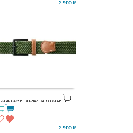
3 900
₽
мень Garzini Braided Belts Green
3 900
₽