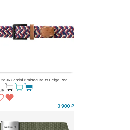
мень Garzini Braided Belts Beige Red
ue
3 900
₽