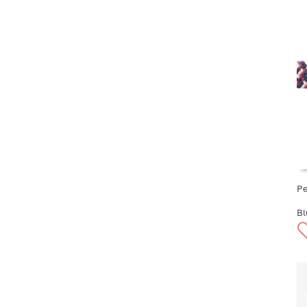
Ре
Bl