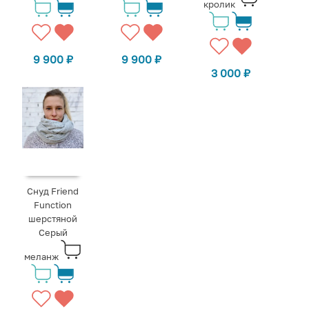
кролик
9 900
₽
9 900
₽
3 000
₽
Снуд Friend
Function
шерстяной
Серый
меланж