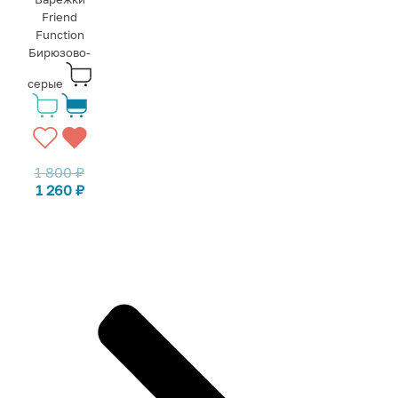
Friend
Function
Бирюзово-
серые
1 800
₽
1 260
₽