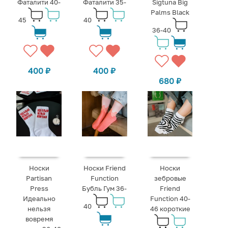
Фаталити 40-
Фаталити 35-
Sigtuna Big
Palms Black
45
40
36-40
400
₽
400
₽
680
₽
Носки
Носки Friend
Носки
Partisan
Function
зебровые
Press
Бубль Гум 36-
Friend
Идеально
Function 40-
40
нельзя
46 короткие
вовремя