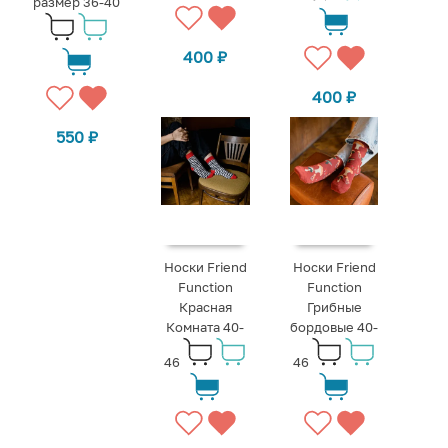
размер 36-40
400
₽
400
₽
550
₽
Носки Friend
Носки Friend
Function
Function
Красная
Грибные
Комната 40-
бордовые 40-
46
46