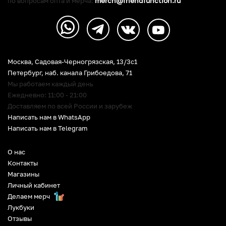
merch@friendfunction.ru
по вопросам опта и мерча:
Москва, Садовая-Черногрязская, 13/3c1
Петербург
,
наб. канала Грибоедова, 71
Мы работаем каждый день
Ежедневно: 11:00 - 21:00
Доставляем по всей России и зарубеж
Написать нам в WhatsApp
Написать нам в Telegram
О нас
Контакты
Магазины
Личный кабинет
Делаем мерч
Лукбуки
Отзывы