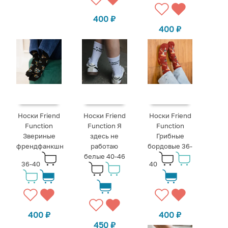
400
₽
400
₽
Носки Friend
Носки Friend
Носки Friend
Function
Function Я
Function
Звериные
здесь не
Грибные
френдфанкшн
работаю
бордовые 36-
белые 40-46
36-40
40
400
₽
400
₽
450
₽