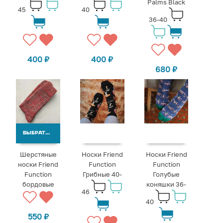
Palms Black
45
40
36-40
400
₽
400
₽
680
₽
ВЫБРАТЬ ВАРИАНТЫ
Шерстяные
Носки Friend
Носки Friend
носки Friend
Function
Function
Function
Грибные 40-
Голубые
бордовые
коняшки 36-
46
40
550
₽