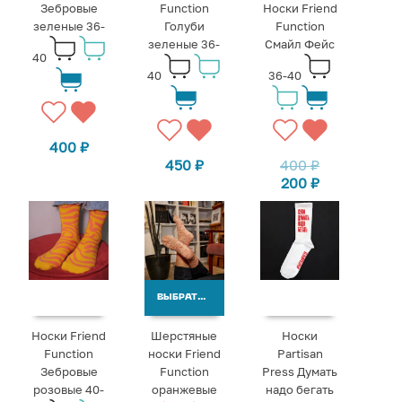
Зебровые
Function
Носки Friend
зеленые 36-
Голуби
Function
зеленые 36-
Смайл Фейс
40
40
36-40
400
₽
450
₽
400
₽
200
₽
ВЫБРАТЬ ВАРИАНТЫ
Носки Friend
Шерстяные
Носки
Function
носки Friend
Partisan
Зебровые
Function
Press Думать
розовые 40-
оранжевые
надо бегать