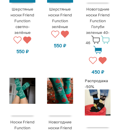
Шерстяные
Шерстяные
Новогодние
носки Friend
носки Friend
носки Friend
Function
Function
Function
светло-
зелёные
Голуби
зелёные
зеленые 40-
46
550
₽
550
₽
450
₽
Распродажа
-50%
Носки Friend
Новогодние
Function
носки Friend