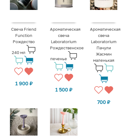
Свеча Friend
Ароматическая
Ароматическая
Function
свеча
свеча
Рождество
Laboratorium
Laboratorium
Рождественское
Пачули
240 мл
Жасмин
печенье
маленькая
1 900
₽
1 500
₽
700
₽