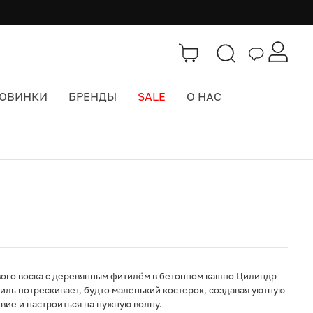
ОВИНКИ
БРЕНДЫ
SALE
О НАС
Каталог
>
Свечи
вого воска с деревянным фитилём в бетонном кашпо Цилиндр
ль потрескивает, будто маленький костерок, создавая уютную
вие и настроиться на нужную волну.