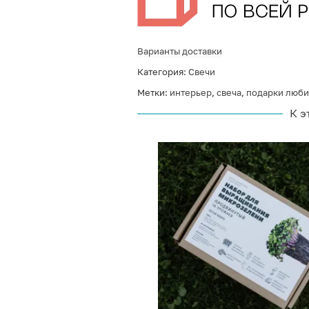
Варианты доставки
Категория:
Свечи
Метки:
интерьер
,
свеча
,
подарки люби
К э