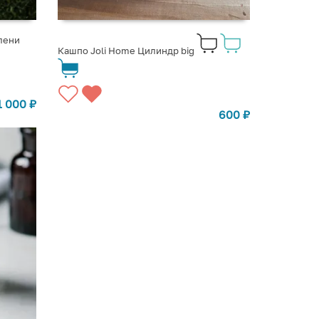
лени
Кашпо Joli Home Цилиндр big
1 000
₽
600
₽