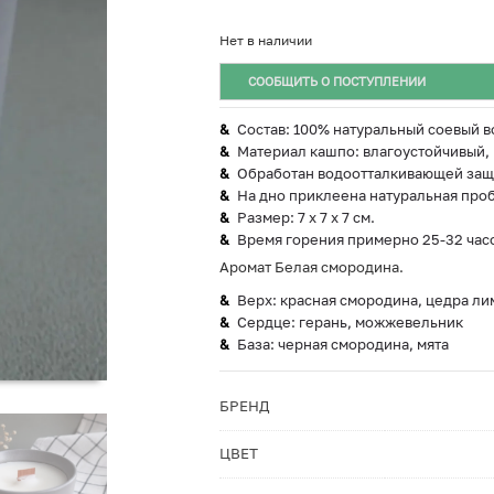
Нет в наличии
СООБЩИТЬ О ПОСТУПЛЕНИИ
Состав: 100% натуральный соевый в
Материал кашпо: влагоустойчивый,
Обработан водоотталкивающей защ
На дно приклеена натуральная проб
Размер: 7 х 7 х 7 см.
Время горения примерно 25-32 час
Аромат Белая смородина.
Верх: красная смородина, цедра ли
Сердце: герань, можжевельник
База: черная смородина, мята
БРЕНД
ЦВЕТ