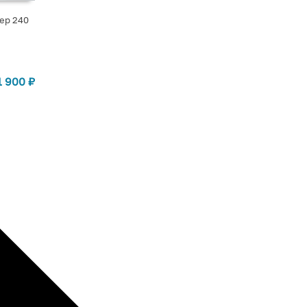
вер 240
1 900
₽