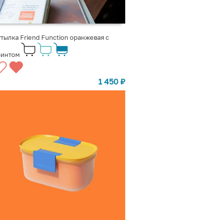
тылка Friend Function оранжевая с
ринтом
1 450
₽