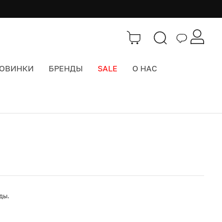
ОВИНКИ
БРЕНДЫ
SALE
О НАС
Каталог
>
Термосы и фляги
оды.