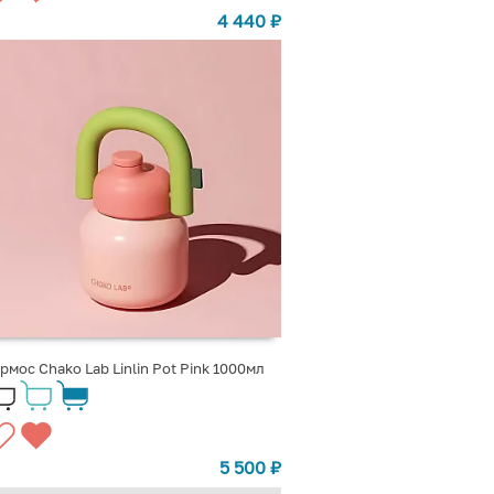
4 440
₽
рмос Chako Lab Linlin Pot Pink 1000мл
5 500
₽