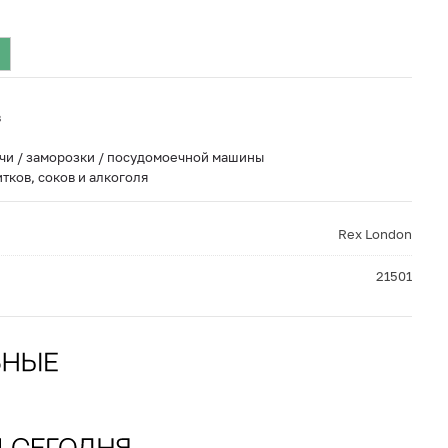
в
чи / заморозки / посудомоечной машины
тков, соков и алкоголя
Rex London
21501