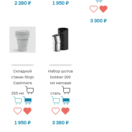
2 280
₽
1 950
₽
3 300
₽
Складной
Набор шотов
стакан Stojo
bobber 100
Cashmere
мл матовая
355 мл
сталь
1 950
₽
3 390
₽