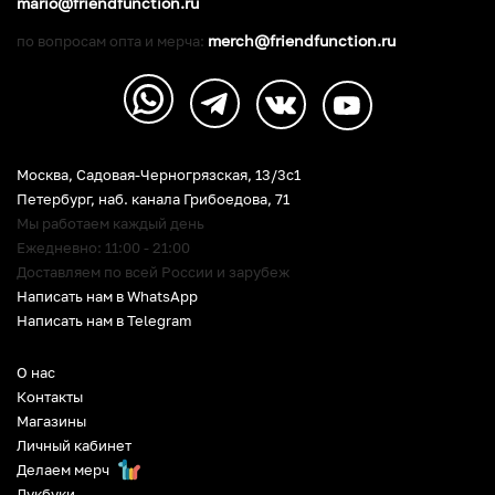
mario@friendfunction.ru
merch@friendfunction.ru
по вопросам опта и мерча:
Москва, Садовая-Черногрязская, 13/3c1
Петербург
,
наб. канала Грибоедова, 71
Мы работаем каждый день
Ежедневно: 11:00 - 21:00
Доставляем по всей России и зарубеж
Написать нам в WhatsApp
Написать нам в Telegram
О нас
Контакты
Магазины
Личный кабинет
Делаем мерч
Лукбуки