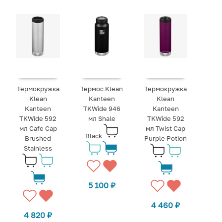
Термокружка
Термос Klean
Термокружка
Klean
Kanteen
Klean
Kanteen
TKWide 946
Kanteen
TKWide 592
мл Shale
TKWide 592
мл Cafe Cap
мл Twist Cap
Black
Brushed
Purple Potion
Stainless
5 100
₽
4 460
₽
4 820
₽