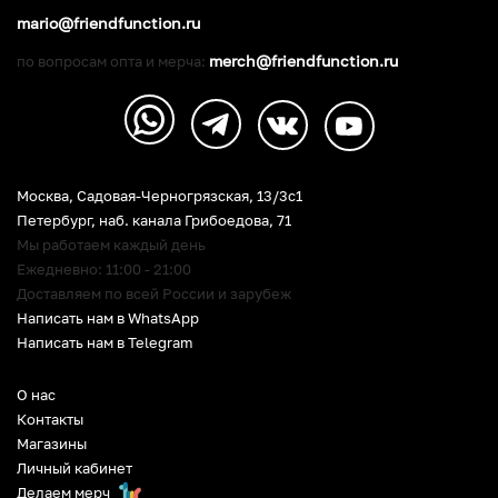
mario@friendfunction.ru
merch@friendfunction.ru
по вопросам опта и мерча:
Москва, Садовая-Черногрязская, 13/3c1
Петербург
,
наб. канала Грибоедова, 71
Мы работаем каждый день
Ежедневно: 11:00 - 21:00
Доставляем по всей России и зарубеж
Написать нам в WhatsApp
Написать нам в Telegram
О нас
Контакты
Магазины
Личный кабинет
Делаем мерч