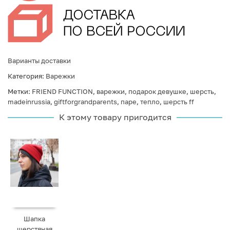
Варианты доставки
Категория:
Варежки
Метки:
FRIEND FUNCTION
,
варежки
,
подарок девушке
,
шерсть
,
madeinrussia
,
giftforgrandparents
,
паре
,
тепло
,
шерсть ff
К этому товару пригодится
Шапка
шерстяная