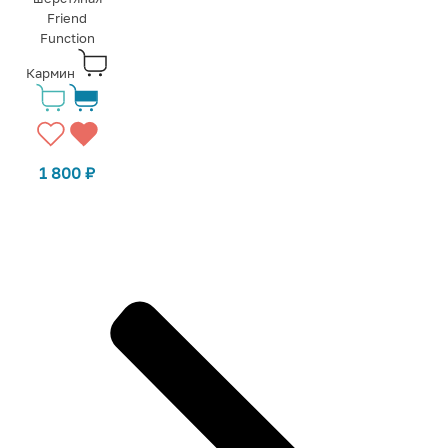
Friend
Function
Кармин
1 800
₽