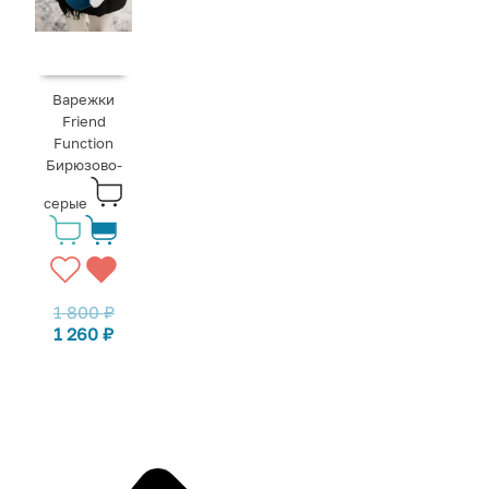
Варежки
Friend
Function
Бирюзово-
серые
1 800
₽
1 260
₽