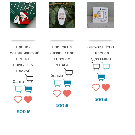
Брелок
Брелок на
Значок Friend
металлический
ключи Friend
Function
FRIEND
Function
Вдох выдох
FUNCTION
PLEACE
Плохой
белый
Санта
500
₽
500
₽
600
₽