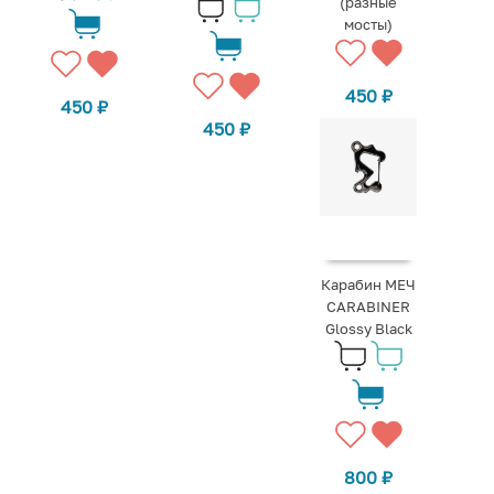
(разные
мосты)
450
₽
450
₽
450
₽
Карабин МЕЧ
CARABINER
Glossy Black
800
₽