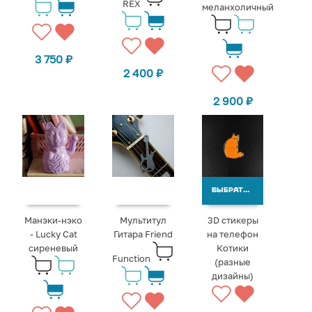
REX
меланхоличный
3 750
₽
2 400
₽
2 900
₽
ВЫБРАТЬ ВАРИАНТЫ
Манэки-нэко
Мультитул
3D стикеры
- Lucky Cat
Гитара Friend
на телефон
сиреневый
Котики
Function
(разные
дизайны)