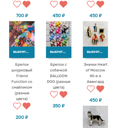
700
₽
450
₽
450
₽
ВЫБРАТЬ ВАРИАНТЫ
ВЫБРАТЬ ВАРИАНТЫ
ВЫБРАТЬ ВАРИАНТЫ
Брелок
Брелок с
Значки Heart
шнурковый
собачкой
of Moscow
Friend
BALLOON
90-е и
Function со
DOG (разные
Авангард
смайликом
цвета)
(разные
цвета)
450
₽
350
₽
200
₽