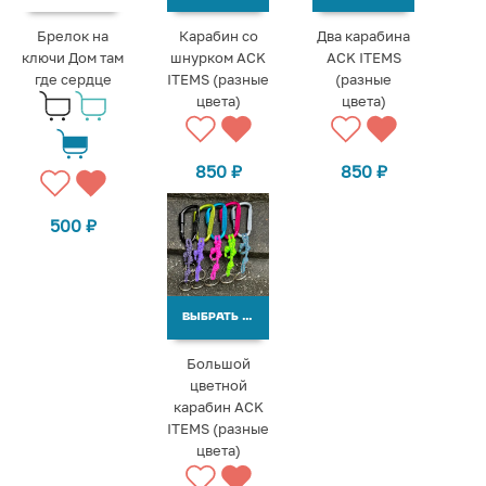
Брелок на
Карабин со
Два карабина
ключи Дом там
шнурком ACK
ACK ITEMS
где сердце
ITEMS (разные
(разные
цвета)
цвета)
850
₽
850
₽
500
₽
ВЫБРАТЬ ВАРИАНТЫ
Большой
цветной
карабин ACK
ITEMS (разные
цвета)